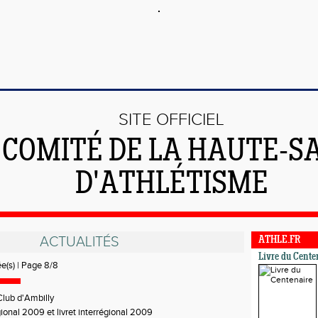
SITE OFFICIEL
 COMITÉ DE LA HAUTE-S
D'ATHLÉTISME
ACTUALITÉS
ATHLE.FR
Livre du Cente
ée(s) | Page 8/8
lub d'Ambilly
gional 2009 et livret interrégional 2009