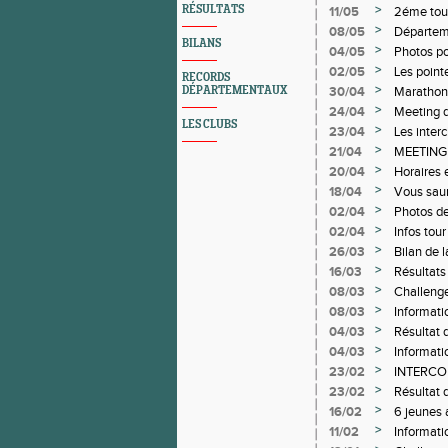
>
RÉSULTATS
11/05
2éme tour
>
08/05
Départem
BILANS
>
04/05
Photos po
>
02/05
Les point
RECORDS
>
DÉPARTEMENTAUX
30/04
Marathon
>
24/04
Meeting d
LES CLUBS
>
23/04
Les intercl
>
21/04
MEETING
>
20/04
Horaires 
>
18/04
Vous saur
>
02/04
Photos de
>
02/04
Infos tou
>
26/03
Bilan de l
>
16/03
Résultats
end
>
08/03
Challeng
>
08/03
Informat
>
04/03
Résultat 
>
04/03
Informati
>
23/02
INTERCO
>
23/02
Résultat
>
16/02
6 jeunes 
médailles
>
11/02
Informatio