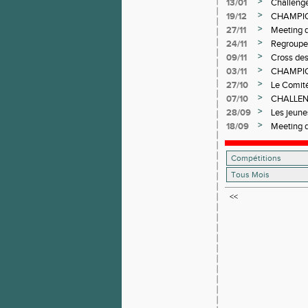
>
13/01
Challenge
>
19/12
CHAMPIO
>
27/11
Meeting q
>
24/11
Regroupe
>
09/11
Cross des
>
03/11
CHAMPIO
>
27/10
Le Comité
>
07/10
CHALLEN
>
28/09
Les jeun
>
18/09
Meeting d
<<