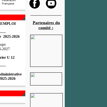
Fédération
Française
--------------------------
Partenaires du
 EMPLOI
comité :
-----
r 2025-2026
ojet
6-2027
rier U 12
-----
administrative
 2025-2026