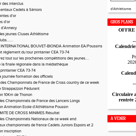
 des interclus
d'Athlétisme.
entaux Cadets à Séniors
intes d'or
es d'or
GROS PLANS
 d'Annecy
OFFRE
es jeunes Cluses Athlétisme
ubs.......
--
 INTERNATIONAL BOUVET-BIONDA Animation EA/Poussins
Calendrie
et règlement du tour printanier CEA 73-74
Pr
ez tout sur les prochaines compétitions des jeunes....
202
 la finale régionale dans la médiathèque
r printanier CEA 73-74
Calend
a journée formation des officiels
 des Championnats de France de Cross country de ce week
--
e Strappazzon Pédurant
Circulaire 
ion 10Km de Thonon
rentrée
des Championnats de France des Lancers Longs
on Animation Ecole d'Athlétisme Poussin
MITE DE CROSS MINIMES Résultat
 des Championnats Nationaux de ce week end
A VENIR
aux championnats de france Cadets Juniors Espoirs et 2
n inscription