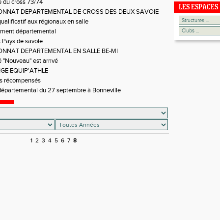
 du cross 73/74
LES ESPACES
NNAT DEPARTEMENTAL DE CROSS DES DEUX SAVOIE
ualificatif aux régionaux en salle
ment départemental
 Pays de savoie
NNAT DEPARTEMENTAL EN SALLE BE-MI
 "Nouveau" est arrivé
GE EQUIP'ATHLE
es récompensés
épartemental du 27 septembre à Bonneville
1
2
3
4
5
6
7
8