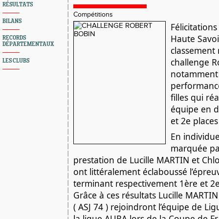
RÉSULTATS
Compétitions
BILANS
Félicitation
Haute Savoi
RECORDS
DÉPARTEMENTAUX
classement 
challenge R
LES CLUBS
notamment 
performance
filles qui r
équipe en d
et 2e places
En individue
marquée pa
prestation de Lucille MARTIN et Ch
ont littéralement éclaboussé l’épreu
terminant respectivement 1ère et 2e
Grâce à ces résultats Lucille MARTI
( ASJ 74 ) rejoindront l’équipe de L
la ligue AURA lors de la Coupe de F