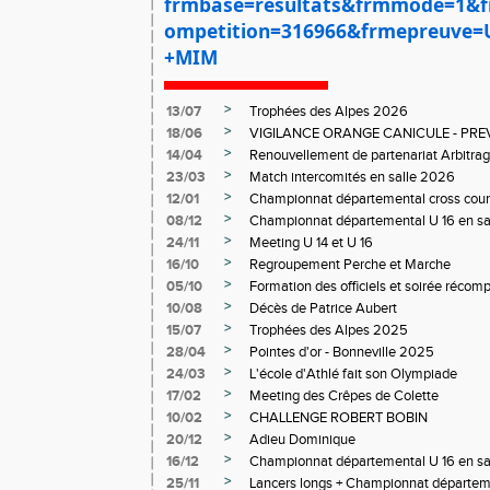
frmbase=resultats&frmmode=1&
ompetition=316966&frmepreuve=
+MIM
>
13/07
Trophées des Alpes 2026
>
18/06
VIGILANCE ORANGE CANICULE - PR
>
14/04
Renouvellement de partenariat Arbitra
>
23/03
Match intercomités en salle 2026
>
12/01
Championnat départemental cross coun
>
08/12
Championnat départemental U 16 en sa
>
24/11
Meeting U 14 et U 16
>
16/10
Regroupement Perche et Marche
>
05/10
Formation des officiels et soirée réco
>
10/08
Décès de Patrice Aubert
>
15/07
Trophées des Alpes 2025
>
28/04
Pointes d'or - Bonneville 2025
>
24/03
L'école d'Athlé fait son Olympiade
>
17/02
Meeting des Crêpes de Colette
>
10/02
CHALLENGE ROBERT BOBIN
>
20/12
Adieu Dominique
>
16/12
Championnat départemental U 16 en sa
>
25/11
Lancers longs + Championnat départeme