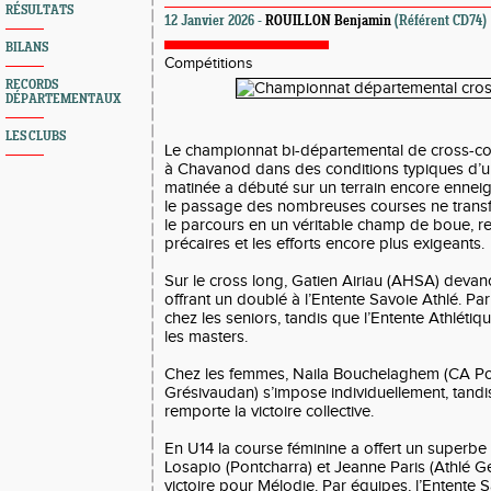
RÉSULTATS
12 Janvier 2026 -
ROUILLON Benjamin
(Référent CD74)
BILANS
Compétitions
RECORDS
DÉPARTEMENTAUX
LES CLUBS
Le championnat bi-départemental de cross-cou
à Chavanod dans des conditions typiques d’un 
matinée a débuté sur un terrain encore enneig
le passage des nombreuses courses ne trans
le parcours en un véritable champ de boue, r
précaires et les efforts encore plus exigeants.
Sur le cross long, Gatien Airiau (AHSA) deva
offrant un doublé à l’Entente Savoie Athlé. Pa
chez les seniors, tandis que l’Entente Athléti
les masters.
Chez les femmes, Naila Bouchelaghem (CA Po
Grésivaudan) s’impose individuellement, tand
remporte la victoire collective.
En U14 la course féminine a offert un superbe
Losapio (Pontcharra) et Jeanne Paris (Athlé Ge
victoire pour Mélodie. Par équipes, l’Entente 