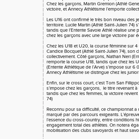
Chez les garçons, Martin Gremion (Athlé Gene
victoire, et Annecy Athlétisme l’emporte collec
Les U16 ont confirmé le très bon niveau des j
territoire. Lucile Martin (Athlé Saint-Julien 74) s
tandis que l’Entente Savoie Athlé réalise un
chez les garçons avec une large victoire par é
Chez les U18 et U20, la course féminine sur 
Candice Bocquet (Athlé Saint-Julien 74), son 
collectivement. Côté garçons, Nathan Neri (Ent
remporte la course U18, tandis que chez les 
(Entente Athlétique de l’Arve) s’impose sur 6 
Annecy Athlétisme se distingue chez les junior
Enfin, sur le cross court, c’est Tom San Fillipp
s’impose chez les garçons, le titre revenant 
tandis que chez les femmes, la victoire revien
74)
Reconnu pour sa difficulté, ce championnat a 
marqué par des parcours exigeants. L’épreuv
l’essence du cross-country, entre conditions h
engagement total des athlètes. On notera égal
mobilisation des clubs savoyards et haut savo