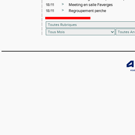
>
18/11
Meeting en salle Faverges
>
18/11
Regroupement perche