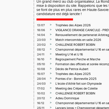
Un grand merci au club organisateur, La Ron
mise à disposition du site. Rappelons que les
se font de plus en plus rares en Haute-Savoie
candidature est déjà lancée !
>
13/07
Trophées des Alpes 2026
>
18/06
VIGILANCE ORANGE CANICULE - PR
>
14/04
Renouvellement de partenariat Arbitra
>
23/03
Match intercomités en salle 2026
>
20/02
CHALLENGE ROBERT BOBIN
>
08/12
Championnat départemental U 16 en sa
>
24/11
Meeting U 14 et U 16
>
16/10
Regroupement Perche et Marche
>
05/10
Formation des officiels et soirée réco
>
10/08
Décès de Patrice Aubert
>
15/07
Trophées des Alpes 2025
>
28/04
Pointes d'or - Bonneville 2025
>
24/03
L'école d'Athlé fait son Olympiade
>
17/02
Meeting des Crêpes de Colette
>
10/02
CHALLENGE ROBERT BOBIN
>
20/12
Adieu Dominique
>
16/12
Championnat départemental U 16 en sa
>
25/11
Lancers longs + Championnat départeme