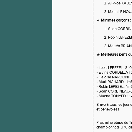
Ali-Noé KAB
Marin LE NOU
🔹
Minimes garçons :
Soan CORBIN
Robin LEPEZE
Mattéo BRIAN
🔥
Meilleures perfs du 
• Isaac LEPEZEL : 8’’
• Elvina CORDELLAT :
• Héloïse NARDONI : 
• Maïli RICHARD : 1m
• Robin LEPEZEL : 1m6
• Soan CORBINEAU-BE
• Maena TONYEDJI : 
Bravo à tous les jeune
et bénévoles !
Prochaine étape du T
championnats U 16 de 