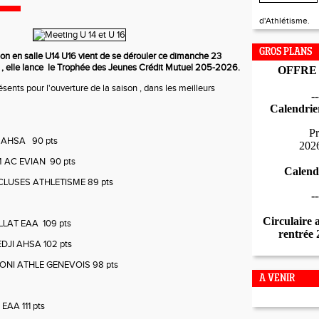
d'Athlétisme.
GROS PLANS
on en salle U14 U16 vient de se dérouler ce dimanche 23
, elle lance le Trophée des Jeunes Crédit Mutuel 205-2026.
OFFRE
sents pour l'ouverture de la saison , dans les meilleurs
--
Calendrie
Pr
 AHSA 90 pts
202
 AC EVIAN 90 pts
Calend
CLUSES ATHLETISME 89 pts
--
Circulaire 
LLAT EAA 109 pts
rentrée
JI AHSA 102 pts
ONI ATHLE GENEVOIS 98 pts
A VENIR
EAA 111 pts