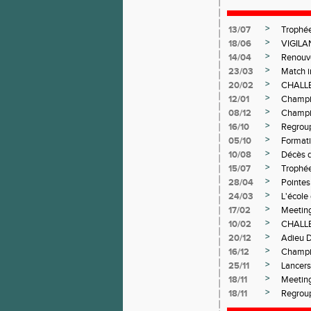
>
13/07
Trophé
>
18/06
VIGILA
>
14/04
Renouve
>
23/03
Match i
>
20/02
CHALL
>
12/01
Champio
>
08/12
Champio
>
16/10
Regrou
>
05/10
Formati
>
10/08
Décès d
>
15/07
Trophé
>
28/04
Pointes
>
24/03
L'école
>
17/02
Meeting
>
10/02
CHALL
>
20/12
Adieu 
>
16/12
Champio
>
25/11
Lancers
>
18/11
Meeting
>
18/11
Regrou