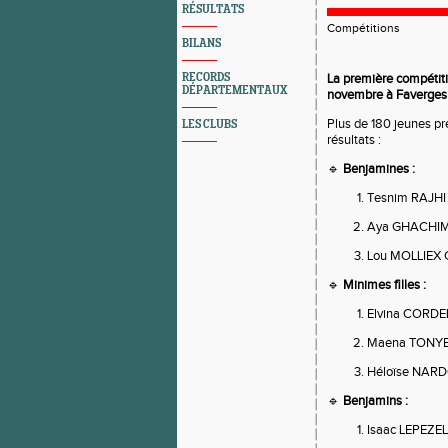
RÉSULTATS
Compétitions
BILANS
RECORDS
La première compétiti
DÉPARTEMENTAUX
novembre à Faverges 
Plus de 180 jeunes pré
LES CLUBS
résultats :
🔹
Benjamines :
Tesnim RAJHI
Aya GHACHIM
Lou MOLLIEX 
🔹
Minimes filles :
Elvina CORDE
Maena TONYED
Héloïse NARD
🔹
Benjamins :
Isaac LEPEZEL 