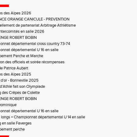
es des Alpes 2026
NCE ORANGE CANICULE - PREVENTION
llement de partenariat Arbitrage Athlétisme
ntercomités en salle 2026
ENGE ROBERT BOBIN
nnat départemental cross country 73-74
nnat départemental U 16 en salle
pement Perche et Marche
on des officiels et soirée récompenses
e Patrice Aubert
es des Alpes 2025
 d'or - Bonneville 2025
 d'Athlé fait son Olympiade
 des Crêpes de Colette
ENGE ROBERT BOBIN
Dominique
nnat départemental U 16 en salle
 longs + Championnat départemental U 14 en salle
 en salle Faverges
pement perche