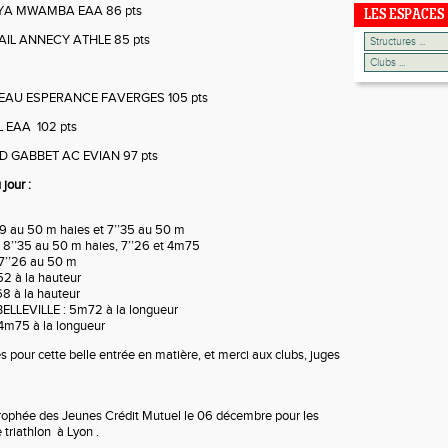
EYA MWAMBA EAA 86 pts
LES ESPACES
AIL ANNECY ATHLE 85 pts
EAU ESPERANCE FAVERGES 105 pts
L EAA 102 pts
D GABBET AC EVIAN 97 pts
jour :
09 au 50 m haies et 7’’35 au 50 m
 8’’35 au 50 m haies, 7’’26 et 4m75
7’’26 au 50 m
52 à la hauteur
8 à la hauteur
LLEVILLE : 5m72 à la longueur
4m75 à la longueur
s pour cette belle entrée en matière, et merci aux clubs, juges
rophée des Jeunes Crédit Mutuel le 06 décembre pour les
triathlon à Lyon .