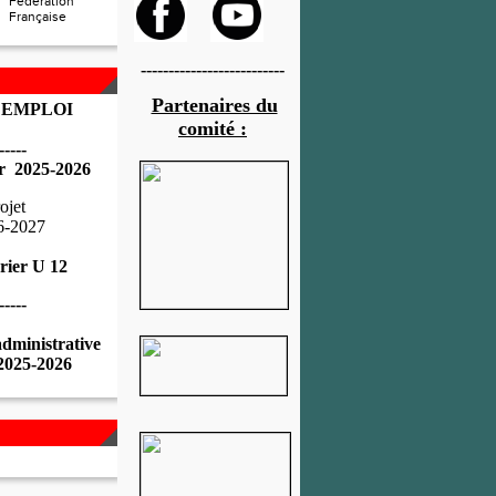
Fédération
Française
--------------------------
Partenaires du
 EMPLOI
comité :
-----
r 2025-2026
ojet
6-2027
rier U 12
-----
administrative
 2025-2026