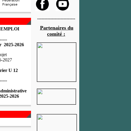
Fédération
Française
--------------------------
Partenaires du
 EMPLOI
comité :
-----
r 2025-2026
ojet
6-2027
rier U 12
-----
administrative
 2025-2026