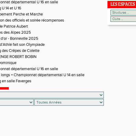
nnat départemental U 16 en salle
LES ESPACES
 U 14 et U 16
pement Perche et Marche
on des officiels et soirée récompenses
e Patrice Aubert
es des Alpes 2025
 d'or - Bonneville 2025
 d'Athlé fait son Olympiade
 des Crêpes de Colette
ENGE ROBERT BOBIN
Dominique
nnat départemental U 16 en salle
 longs + Championnat départemental U 14 en salle
 en salle Faverges