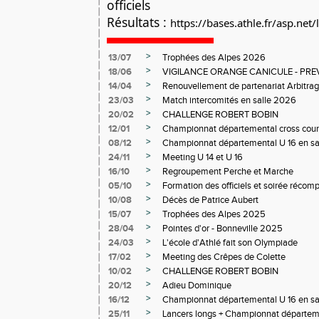
officiels
Résultats : 
https://bases.athle.fr/asp.net/l
>
13/07
Trophées des Alpes 2026
>
18/06
VIGILANCE ORANGE CANICULE - PR
>
14/04
Renouvellement de partenariat Arbitra
>
23/03
Match intercomités en salle 2026
>
20/02
CHALLENGE ROBERT BOBIN
>
12/01
Championnat départemental cross coun
>
08/12
Championnat départemental U 16 en sa
>
24/11
Meeting U 14 et U 16
>
16/10
Regroupement Perche et Marche
>
05/10
Formation des officiels et soirée réco
>
10/08
Décès de Patrice Aubert
>
15/07
Trophées des Alpes 2025
>
28/04
Pointes d'or - Bonneville 2025
>
24/03
L'école d'Athlé fait son Olympiade
>
17/02
Meeting des Crêpes de Colette
>
10/02
CHALLENGE ROBERT BOBIN
>
20/12
Adieu Dominique
>
16/12
Championnat départemental U 16 en sa
>
25/11
Lancers longs + Championnat départeme