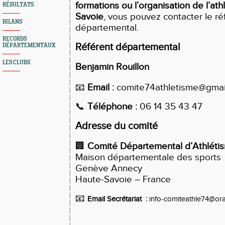
formations ou l’organisation de l’at
RÉSULTATS
Savoie
, vous pouvez contacter le ré
BILANS
départemental.
RECORDS
Référent départemental
DÉPARTEMENTAUX
LES CLUBS
Benjamin Rouillon
📧
Email :
comite74athletisme@gmai
📞
Téléphone :
06 14 35 43 47
Adresse du comité
🏢
Comité Départemental d’Athléti
Maison départementale des sports
Genève Annecy
Haute-Savoie – France
📧
Email Secrétariat :
info-comiteathle74@ora