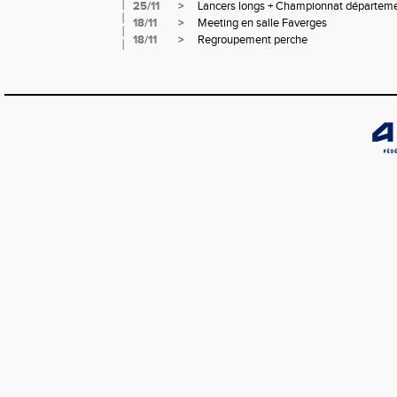
25/11
>
Lancers longs + Championnat départemen
18/11
>
Meeting en salle Faverges
18/11
>
Regroupement perche