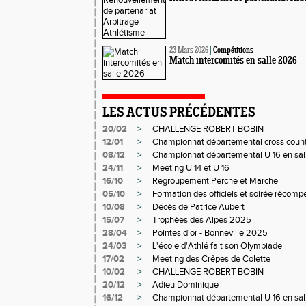
23 Mars 2026
|
Compétitions
Match intercomités en salle 2026
LES ACTUS PRÉCÉDENTES
20/02
>
CHALLENGE ROBERT BOBIN
12/01
>
Championnat départemental cross count
08/12
>
Championnat départemental U 16 en sal
24/11
>
Meeting U 14 et U 16
16/10
>
Regroupement Perche et Marche
05/10
>
Formation des officiels et soirée récom
10/08
>
Décès de Patrice Aubert
15/07
>
Trophées des Alpes 2025
28/04
>
Pointes d'or - Bonneville 2025
24/03
>
L'école d'Athlé fait son Olympiade
17/02
>
Meeting des Crêpes de Colette
10/02
>
CHALLENGE ROBERT BOBIN
20/12
>
Adieu Dominique
16/12
>
Championnat départemental U 16 en sal